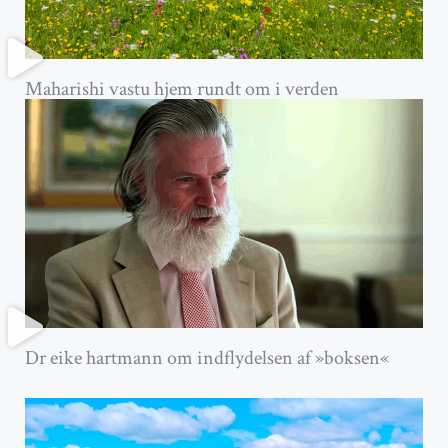
Maharishi vastu hjem rundt om i verden
Dr eike hartmann om indflydelsen af »boksen«