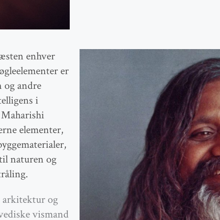
næsten enhver
nøgleelementer er
n og andre
lligens i
 Maharishi
erne elementer,
byggematerialer,
 til naturen og
råling.
 arkitektur og
 vediske vismand