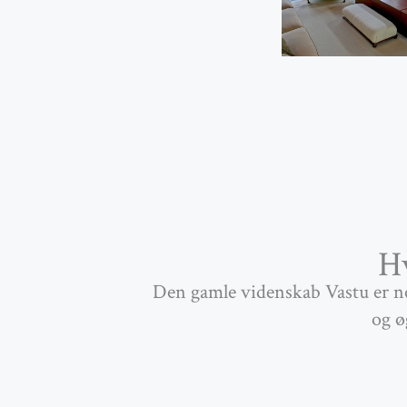
Hv
Den gamle videnskab Vastu er nø
og ø