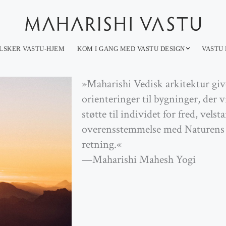
LSKER VASTU-HJEM
KOM I GANG MED VASTU DESIGN
VASTU 
»Maharishi Vedisk arkitektur giv
orienteringer til bygninger, der 
støtte til individet for fred, velst
overensstemmelse med Naturens L
retning.«
—Maharishi Mahesh Yogi