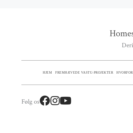
Homes
Deri
HJEM
FREMHÆVEDE VASTU-PROJEKTER
HVORFOR
Følg os